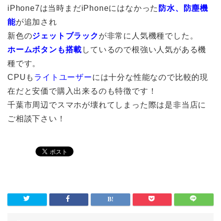
iPhone7は当時まだiPhoneにはなかった
防水、防塵機
能
が追加され
新色の
ジェットブラック
が非常に人気機種でした。
ホームボタンも搭載
しているので根強い人気がある機
種です。
CPUも
ライトユーザー
には十分な性能なので比較的現
在だと安価で購入出来るのも特徴です！
千葉市周辺でスマホが壊れてしまった際は是非当店に
ご相談下さい！