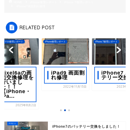
HOME
iPhone修理レポート
iPhone 7修理レポート
iPhone7画面割れ修理
RELATED POST
one修理レポート
iPhone 7修理レポート
Androidスマホ修理レポート
iPad9 画面割
iPhone7 バッ
Pixel6aの
れ修理
テリー交換
面交換修理
行いまし
た！！
2022年11月13日
2023年1月6日
【iPhone
iPa...
2025年8
iPhone7のバッテリー交換をしました！