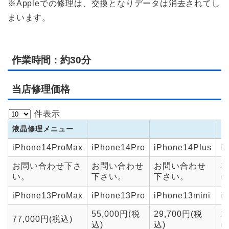
※Appleでの修理は、交換となりデータは消去されてし
まいます。
作業時間：約30分
当店修理価格
件表示
液晶修理メニュー
液晶修理メニュー
iPhone14ProMax
iPhone14Pro
iPhone14Plus
i
お問い合わせ下さ
お問い合わせ
お問い合わせ
3
い。
下さい。
下さい。
(
iPhone13ProMax
iPhone13Pro
iPhone13mini
i
55,000円(税
29,700円(税
2
77,000円(税込)
込)
込)
(