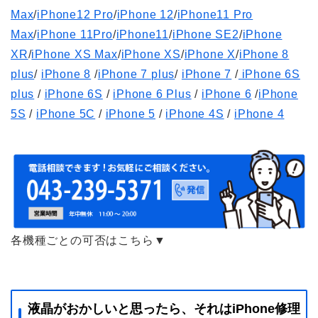
Max
/
iPhone12 Pro
/
iPhone 12
/
iPhone11 Pro
Max
/
iPhone 11Pro
/
iPhone11
/
iPhone SE2
/
iPhone
XR
/
iPhone XS Max
/
iPhone XS
/
iPhone X
/
iPhone 8
plus
/
iPhone 8
/
iPhone 7 plus
/
iPhone 7
/
iPhone 6S
plus
/
iPhone 6S
/
iPhone 6 Plus
/
iPhone 6
/
iPhone
5S
/
iPhone 5C
/
iPhone 5
/
iPhone 4S
/
iPhone 4
各機種ごとの可否はこちら▼
液晶がおかしいと思ったら、それはiPhone修理