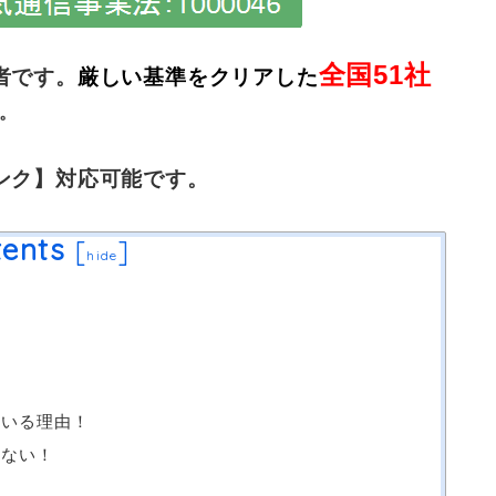
全国51社
者です。
厳しい基準をクリアした
。
ンク】対応可能です。
ents
[
]
hide
ている理由！
えない！