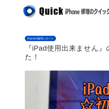
iPad Air2修理レポート
『iPad使用出来ません』
た！