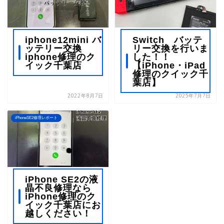
iphone12mini バ
Switch バッテ
ッテリー交換
リー交換を行いま
iphone修理のク
した！！
イック千葉店
【iPhone・iPad
修理のクイック千
葉店】
2022年8月7日
2025年7月7日
iPhoneSE2修理レポート
iPhone SE2の液
晶不良修理なら
iPhone修理のク
イック千葉店にお
越しください！